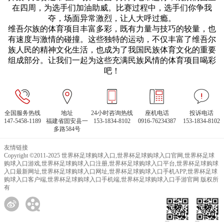
在四周，为选手们加油助威。比赛过程中，选手们你争我
夺，场面异常激烈，让人大呼过瘾。
维吾尔族的体育项目丰富多彩，既有力量与技巧的较量，也
有速度与激情的碰撞。这些独特的运动，不仅丰富了维吾尔
族人民的精神文化生活，也成为了我国民族体育文化的重要
组成部分。让我们一起为这些充满民族风情的体育项目喝彩
吧！
全国服务热线
地址
24小时咨询热线
座机电话
投诉电话
147-5458-1189
福建省固安县一
153-1834-8102
0916-76234387
153-1834-8102
多路584号
友情链接
Copyright ©2011-2025 世界杯足球购球入口,世界杯足球购球入口官网,世界杯足球
购球入口游戏,世界杯足球购球入口注册,世界杯足球购球入口平台,世界杯足球购球
入口最新网址,世界杯足球购球入口网址,世界杯足球购球入口手机APP,世界杯足球
购球入口客户端,世界杯足球购球入口手机端,世界杯足球购球入口手游官网 版权所
有