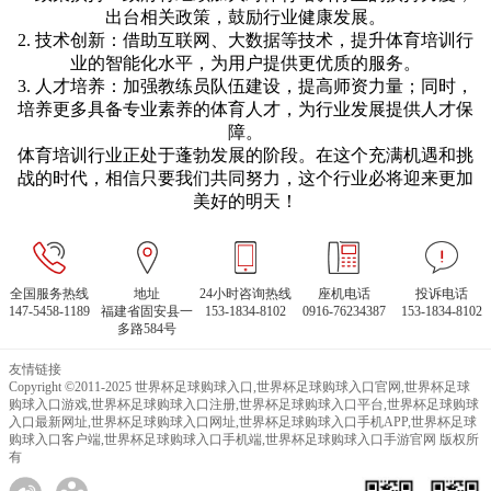
出台相关政策，鼓励行业健康发展。
2. 技术创新：借助互联网、大数据等技术，提升体育培训行
业的智能化水平，为用户提供更优质的服务。
3. 人才培养：加强教练员队伍建设，提高师资力量；同时，
培养更多具备专业素养的体育人才，为行业发展提供人才保
障。
体育培训行业正处于蓬勃发展的阶段。在这个充满机遇和挑
战的时代，相信只要我们共同努力，这个行业必将迎来更加
美好的明天！
全国服务热线
地址
24小时咨询热线
座机电话
投诉电话
147-5458-1189
福建省固安县一
153-1834-8102
0916-76234387
153-1834-8102
多路584号
友情链接
Copyright ©2011-2025 世界杯足球购球入口,世界杯足球购球入口官网,世界杯足球
购球入口游戏,世界杯足球购球入口注册,世界杯足球购球入口平台,世界杯足球购球
入口最新网址,世界杯足球购球入口网址,世界杯足球购球入口手机APP,世界杯足球
购球入口客户端,世界杯足球购球入口手机端,世界杯足球购球入口手游官网 版权所
有