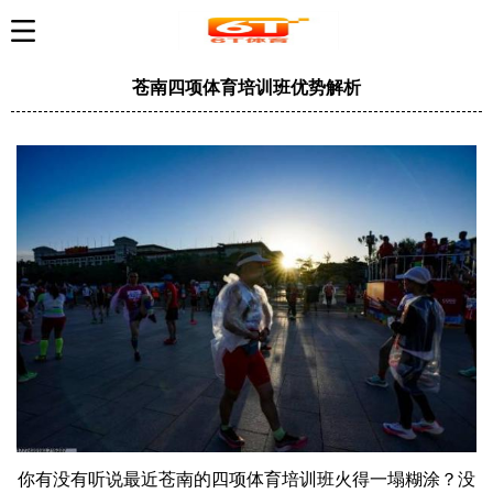
苍南四项体育培训班优势解析
你有没有听说最近苍南的四项体育培训班火得一塌糊涂？没