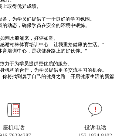
场上取得优异成绩。
设备，为学员们提供了一个良好的学习氛围。
员的动态，确保学员在安全的环境中锻炼。
如潮水般涌来，好评如潮。
感谢柏林体育培训中心，让我重拾健康的生活。”
体育培训中心，是我健身路上的好伙伴。”
，致力于为学员提供更优质的服务。
身机构的合作，为学员提供更多交流学习的机会。
，你将找到属于自己的健身之路，开启健康生活的新篇
座机电话
投诉电话
916-76234387
153-1834-8102