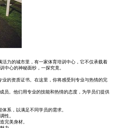
满活力的城市里，有一家体育培训中心，它不仅承载着
训中心的神秘面纱，一探究竟。
专业的资质证书。在这里，你将感受到专业与热情的完
队成员。他们用专业的技能和热情的态度，为学员们提供
程体系，以满足不同学员的需求。
协调性。
塑造完美身材。
的魅力。