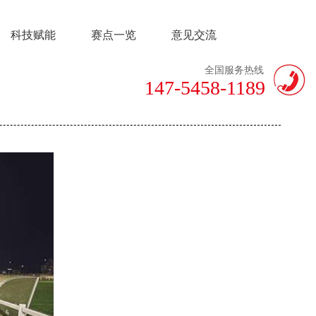
科技赋能
赛点一览
意见交流
全国服务热线
147-5458-1189