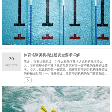
体育培训类机构注册资金要求详解
30
简介： 你有没有想过，为什么有些体育培训机构的规模那么
May 2026
大，而有些却小得可怜？这背后其实有着一套严格的注册资金要
求。今天，就让我带你一探究竟，揭开体育培训类机构注册资金
的神秘面纱吧！一、注册资金：体育培训机构的敲门砖你知道
吗，注册资金是体育培训机构能否合法运营的关键