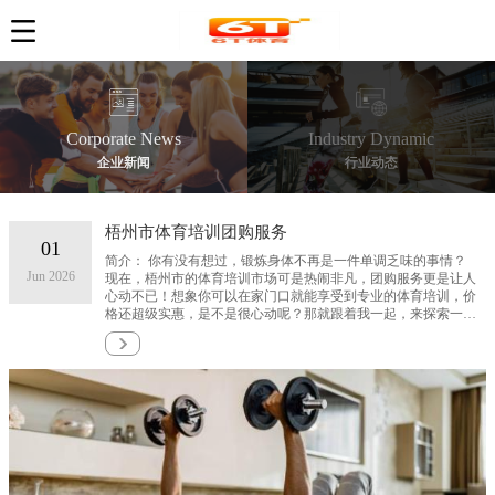
Corporate News
Industry Dynamic
企业新闻
行业动态
梧州市体育培训团购服务
01
简介： 你有没有想过，锻炼身体不再是一件单调乏味的事情？
Jun 2026
现在，梧州市的体育培训市场可是热闹非凡，团购服务更是让人
心动不已！想象你可以在家门口就能享受到专业的体育培训，价
格还超级实惠，是不是很心动呢？那就跟着我一起，来探索一下
梧州市体育培训团购服务的奥秘吧！一、团购服务，实惠又方便
在梧州市，体育培训团购服务已...