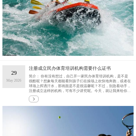
注册成立民办体育培训机构需要什么证书
29
简介： 你有没有想过，自己开一家民办体育培训机构，是不是
May 2026
很酷呢？想象每天都能看到孩子们在操场上欢快地奔跑，或者在
球场上挥洒汗水，那画面是不是很温馨呢？不过，别急着动手，
注册成立这样的机构，可有不少讲究呢。今天，就让我来给你详
细说说，注册成立民办体育培训机构需要哪些证书吧！第一步：
了解政策，明确要求首先，你得...